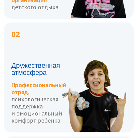
Открытость
Поддерживаем с
родителями связь,
онлайн собрания,
организация
оперативной
обратной связи
04
Непрерывное
развитие
Всестороннее
развитие ребенка на
смене,
развитие
профессионализма
команды для