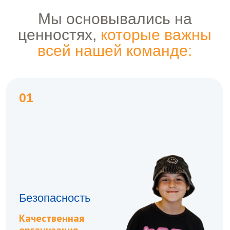
организация
детского отдыха
02
Дружественная
атмосфера
Профессиональный
отряд,
психологическая
поддержка
и эмоциональный
комфорт ребенка
03