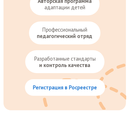
Мы основывались на
ценностях,
которые важны
всей нашей команде:
01
Безопасность
Качественная