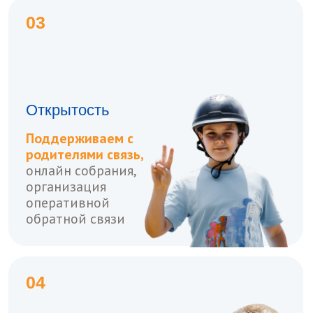
улучшения программы
и условий лагеря
Тематический лагерь
Цивилизация
Свяжитесь с нами
Соц. сети
Обнинск:
+7 (495) 132-08-15
civil@t-park.camp
Важное
Программы