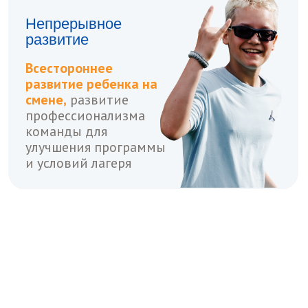
Даты и смены
Москва
Интернет-магазин
Семейный фестиваль
«Вместе 2026»
Родителям
Отдых рядом
Памятка для родителя
Правила лагеря
Справки и документы
Потеряшки
Отзывы
249039, Калужская обл., г. Обнинск, Проспект
Маркса, д. 70, помещение 163
ООО «ДЕТСКИЙ ЛАГЕРЬ «ЦИВИЛИЗАЦИЯ»
ИНН 4025456000
ОГРН 1204000003173