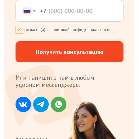
Даты и смены
Москва
Интернет-магазин
Семейный фестиваль
«Вместе 2026»
Родителям
Отдых рядом
Памятка для родителя
Правила лагеря
Справки и документы
Потеряшки
Отзывы
249039, Калужская обл., г. Обнинск, Проспект
Маркса, д. 70, помещение 163
ООО «ДЕТСКИЙ ЛАГЕРЬ «ЦИВИЛИЗАЦИЯ»
ИНН 4025456000