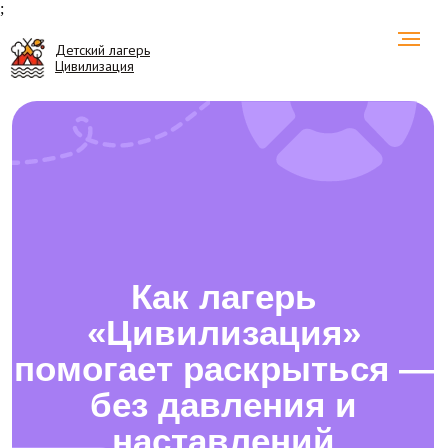
;
Детский лагерь
Цивилизация
Как лагерь
«Цивилизация»
помогает раскрыться —
без давления и
наставлений