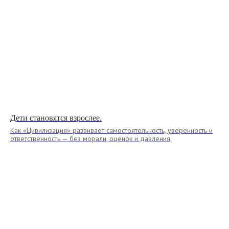
Дети становятся взрослее.
Как «Цивилизация» развивает самостоятельность, уверенность и
ответственность — без морали, оценок и давления
Хотите получить
консультацию?