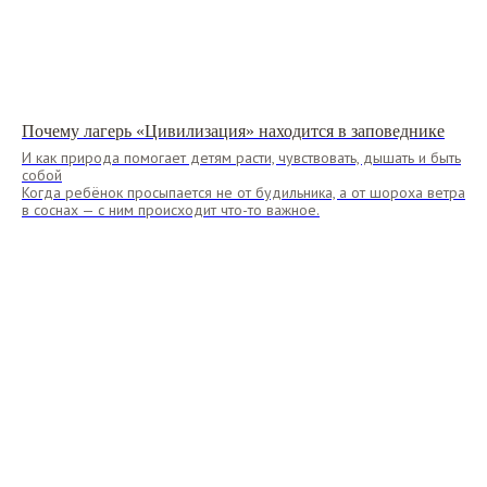
Напишите нам, и наши специалисты
свяжутся с вами через 15 минут
Почему лагерь «Цивилизация» находится в заповеднике
+7
И как природа помогает детям расти, чувствовать, дышать и быть
собой
Когда ребёнок просыпается не от будильника, а от шороха ветра
Согласен(а) с Политикой конфиденциальности
в соснах — с ним происходит что-то важное.
Получить консультацию
Или напишите нам в любом
удобном мессенджере: